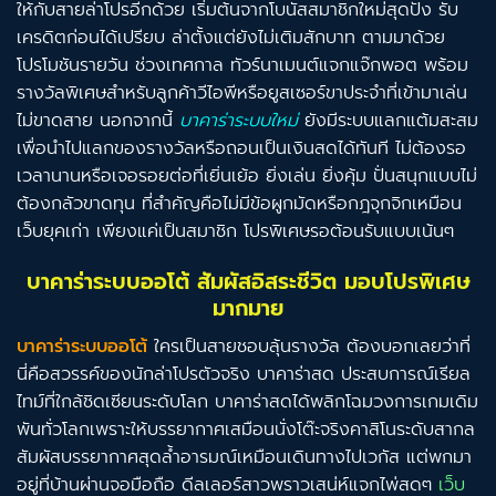
ให้กับสายล่าโปรอีกด้วย เริ่มต้นจากโบนัสสมาชิกใหม่สุดปัง รับ
เครดิตก่อนได้เปรียบ ล่าตั้งแต่ยังไม่เติมสักบาท ตามมาด้วย
โปรโมชันรายวัน ช่วงเทศกาล ทัวร์นาเมนต์แจกแจ๊กพอต พร้อม
รางวัลพิเศษสำหรับลูกค้าวีไอพีหรือยูสเซอร์ขาประจำที่เข้ามาเล่น
ไม่ขาดสาย นอกจากนี้
บาคาร่าระบบใหม่
ยังมีระบบแลกแต้มสะสม
เพื่อนำไปแลกของรางวัลหรือถอนเป็นเงินสดได้ทันที ไม่ต้องรอ
เวลานานหรือเจอรอยต่อที่เยิ่นเย้อ ยิ่งเล่น ยิ่งคุ้ม ปั่นสนุกแบบไม่
ต้องกลัวขาดทุน ที่สำคัญคือไม่มีข้อผูกมัดหรือกฎจุกจิกเหมือน
เว็บยุคเก่า เพียงแค่เป็นสมาชิก โปรพิเศษรอต้อนรับแบบเน้นๆ
บาคาร่าระบบออโต้ สัมผัสอิสระชีวิต มอบโปรพิเศษ
มากมาย
บาคาร่าระบบออโต้
ใครเป็นสายชอบลุ้นรางวัล ต้องบอกเลยว่าที่
นี่คือสวรรค์ของนักล่าโปรตัวจริง บาคาร่าสด ประสบการณ์เรียล
ไทม์ที่ใกล้ชิดเซียนระดับโลก บาคาร่าสดได้พลิกโฉมวงการเกมเดิม
พันทั่วโลกเพราะให้บรรยากาศเสมือนนั่งโต๊ะจริงคาสิโนระดับสากล
สัมผัสบรรยากาศสุดล้ำอารมณ์เหมือนเดินทางไปเวกัส แต่พกมา
อยู่ที่บ้านผ่านจอมือถือ ดีลเลอร์สาวพราวเสน่ห์แจกไพ่สดๆ
เว็บ