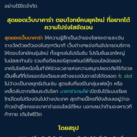
อย่างไร้ขีดจำกัด
สุดยอดเว็บบาคาร่า ตอบโจทย์คนยุคใหม่ ที่อยากได้
ความโปร่งใสชัดเจน
สุดยอดเว็บบาคาร่า
ให้ความรู้สึกเป็นเจ้าของโชคชะตาและเงิน
รางวัลด้วยตัวเองในทุกๆวินาที เว็บต่างๆแข่งกันอัปเกรดบริการ
ให้ตอบโจทย์คนรุ่นใหม่ ทั้งลูกเล่นโปรโมชัน โปรโมชั่นแจกใหญ่
โบนัสสะท้านใจ รวมถึงดีลเลอร์สุดเฟรนด์ลี่ที่ออนไลน์ตลอด
เทคโนโลยีเหนือชั้นทำให้ช่วงเวลาแห่งความสนุกปลอดภัยไร้กังวล
เป็นพื้นที่ที่ต่อยอดไอเดียและสร้างแรงบันดาลใจได้ตลอด
fc slot
ไม่ว่าจะเป็นกลยุทธ์เดินเงิน สูตรลับที่แชร์ในกลุ่มเฟซบุ๊ก หรือ
เคล็ดลับจากเซียนระดับโลก
บาคาร่าเกมไพ่
เปิดรับได้แบบเรียล
ไทม์โดยไม่ต้องบินไปต่างประเทศ สุดท้ายนี้ใครที่ยังลังเลอยู่ว่าจะ
ก้าวเข้าสู่โลกของบาคาร่าออนไลน์ดีไหม บอกเลยว่าถ้ามองหาเวที
ท้าทาย เติมไฟชีวิต
โดยสรุป