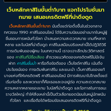
เว็บหลักคาสิโนขั้นต่ำ1บาท แจกโปรโมชั่นมา
กมาย เสนอเครดิตฟรีที่น่าดึงดูด
เว็บหลักคาสิโนขั้นต่ำ1บาท
นับตั้งแต่ก่อตั้งขึ้นในช่วงกลาง
ทศวรรษ 1990 คาสิโนออนไลน์ ได้รับความนิยมอย่างมากในหมู่ผู้
ชื่นชอบการพนันทั่วโลก นำเสนอความสะดวกสบาย เกมที่หลาก
หลาย และโบนัสที่น่าดึงดูด คาสิโนเสมือนจริงเหล่านี้ได้ปฏิวัติวิธี
การเดิมพันของผู้คน ในบทความนี้ เราจะเจาะลึกประวัติศาสตร์
ของ
คาสิโนที่มีชื่อเสียง
สำรวจแนวคิดของเครดิตฟรีไม่มีเงิน
ฝาก
คาสิโนชั้นนำ
หารือถึงข้อดีของ เว็บไซต์คาสิโน เน้นถึง
ประโยชน์ของ การเดิมพันคาสิโน และแนะนำ เว็บคาสิโนของแท้
บางแห่งที่ให้เครดิตฟรี คาสิโนออนไลน์ มีการพัฒนาไปไกลตั้งแต่
เริ่มก่อตั้ง และพวกเขาก็คือเธอและจะอยู่ต่อ ความสะดวกสบาย
ความหลากหลายของเกม โบนัสที่น่าดึงดูด และโอกาสในการชนะ
รางวัลใหญ่ ทำให้สิ่งเหล่านี้เป็นตัวเลือกยอดนิยมในหมู่นักพนัน
ทั่วโลก และเชื่อถือได้พร้อมข้อเสนอเครดิตฟรีที่น่าดึงดูด