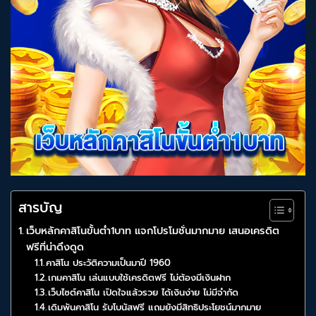
สารบัญ
เว็บหลักคาสิโนขั้นต่ำ1บาท แจกโปรโมชั่นมากมาย เสนอเครดิต
ฟรีที่น่าดึงดูด
คาสิโน ประวัติความเป็นมาปี 1960
เกมคาสิโน เล่นแบบใช้เครดิตฟรี ไม่ต้องมีเงินฝาก
เว็บไซต์คาสิโน เปิดใจแล้วรวย ได้เงินง่าย ไม่มีจำกัด
เดิมพันคาสิโน รับโบนัสฟรี แถมยังมีสิทธิประโยชน์มากมาย