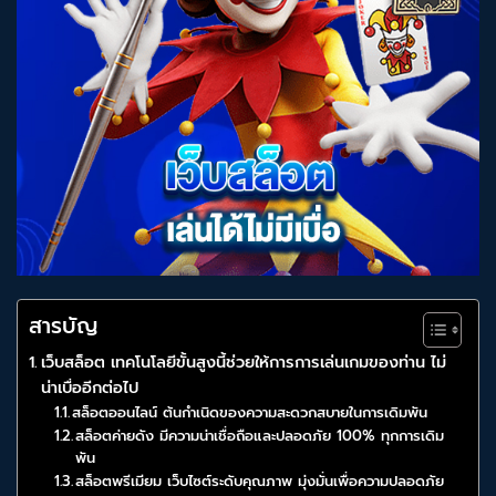
สารบัญ
เว็บสล็อต เทคโนโลยีขั้นสูงนี้ช่วยให้การการเล่นเกมของท่าน ไม่
น่าเบื่ออีกต่อไป
สล็อตออนไลน์ ต้นกำเนิดของความสะดวกสบายในการเดิมพัน
สล็อตค่ายดัง มีความน่าเชื่อถือและปลอดภัย 100% ทุกการเดิม
พัน
สล็อตพรีเมียม เว็บไซต์ระดับคุณภาพ มุ่งมั่นเพื่อความปลอดภัย