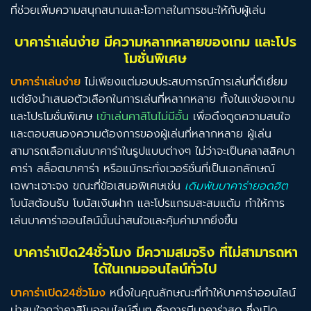
ที่ช่วยเพิ่มความสนุกสนานและโอกาสในการชนะให้กับผู้เล่น
บาคาร่าเล่นง่าย มีความหลากหลายของเกม และโปร
โมชั่นพิเศษ
บาคาร่าเล่นง่าย
ไม่เพียงแต่มอบประสบการณ์การเล่นที่ดีเยี่ยม
แต่ยังนำเสนอตัวเลือกในการเล่นที่หลากหลาย ทั้งในแง่ของเกม
และโปรโมชั่นพิเศษ
เข้าเล่นคาสิโนไม่มีอั้น
เพื่อดึงดูดความสนใจ
และตอบสนองความต้องการของผู้เล่นที่หลากหลาย ผู้เล่น
สามารถเลือกเล่นบาคาร่าในรูปแบบต่างๆ ไม่ว่าจะเป็นคลาสสิคบา
คาร่า สล็อตบาคาร่า หรือแม้กระทั่งเวอร์ชั่นที่เป็นเอกลักษณ์
เฉพาะเจาะจง ขณะที่ข้อเสนอพิเศษเช่น
เดิมพันบาคาร่ายอดฮิต
โบนัสต้อนรับ โบนัสเงินฝาก และโปรแกรมสะสมแต้ม ทำให้การ
เล่นบาคาร่าออนไลน์นั้นน่าสนใจและคุ้มค่ามากยิ่งขึ้น
บาคาร่าเปิด24ชั่วโมง มีความสมจริง ที่ไม่สามารถหา
ได้ในเกมออนไลน์ทั่วไป
บาคาร่าเปิด24ชั่วโมง
หนึ่งในคุณลักษณะที่ทำให้บาคาร่าออนไลน์
น่าสนใจกว่าคาสิโนออนไลน์อื่นๆ คือการมีบาคาร่าสด ซึ่งเปิด