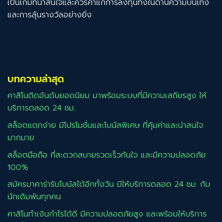
เป็นเกมที่น่าสนใจและควรค่าแก่การลงทุนทั้งในด้านความบันเทิง
และการลุ้นรางวัลอย่างยิ่ง
บทความล่าสุด
คาสิโนติดอันดับยอดนิยม มาพร้อมระบบที่มีความเสถียรสูง ให้
บริการตลอด 24 ชม.
สล็อตแตกง่าย มีโปรโมชั่นและโบนัสพิเศษ ที่คุ้มค่าและน่าสนใจ
มากมาย
สล็อตมือถือ ที่สะดวกสบายรวดเร็วทันใจ และมีความปลอดภัย
100%
สมัครบาคาร่ารับโบนัสได้อีกทั้งวัน มีให้บริการตลอด 24 ชม. กับ
นักเดิมพันทุกคน
คาสิโนทำเงินกำไรได้ดี มีความปลอดภัยสูง และพร้อมให้บริการ