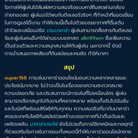
โอกาสให้ผู้เล่นได้สัมผัสความสมจริงแบบคาสิโนสดผ่านกล้อง
ถ่ายทอดสด ผู้เล่นจะได้พบกับดีลเลอร์จริงๆ ที่ทำหน้าที่ยอดเยี่ยม
ในการดูแลโต๊ะเกม ทำให้เกมนี้เต็มไปด้วยบรรยากาศที่ตื่นเต้น
เร้าใจและเสมือนจริง
เกมบาคาร่า
ผู้เล่นสามารถสื่อสารกับดีลเลอ
ร์และผู้เล่นคนอื่นๆได้ผ่านระบบแชทสด
allin99win
ซึ่งเพิ่มความ
เป็นส่วนตัวและความสนุกสนานให้กับผู้เล่น นอกจากนี้ ยังมี
การนำเสนอภาพเสียงที่ทันสมัยและคมชัด ทำให้บาคา
สรุป
super168
การเล่นบาคาร่าออนไลน์มอบความหลากหลายและ
ประโยชน์มากมาย ไม่ว่าจะเป็นในเรื่องของความสะดวกสบาย
ความปลอดภัย และประสบการณ์การเล่นที่ไม่เหมือนใคร ผู้เล่น
สามารถเลือกสนุกไปกับเกมที่หลากหลาย พร้อมทั้งรับโปรโมชั่น
และโบนัสที่พร้อมเสิร์ฟให้กับทุกคน ความสมจริงที่มากับบาคาร่า
สดและเทคโนโลยีทันสมัยช่วยสร้างบรรยากาศที่น่าตื่นเต้นและ
เพลิดเพลิน
บาคาร่าเกมไพ่
ยังไม่รวมถึงการใช้เทคนิคและกลยุทธ์
ที่ช่วยเสริมโอกาสในการชนะทั้งหมดนี้ทำให้บาคาร่าออนไลน์กลาย