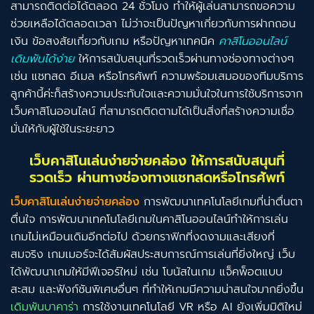
สามารถติดต่อได้ตลอด 24 ชั่วโมง ทำให้ผู้เล่นสามารถขอความ
ช่วยเหลือได้ตลอดเวลา ไม่ว่าจะเป็นปัญหาเกี่ยวกับการฝากถอน
เงิน ข้อสงสัยเกี่ยวกับเกม หรือปัญหาเทคนิค
คาสิโนออนไลน์
เดิมพันได้ง่าย
ให้การสนับสนุนที่รวดเร็วผ่านทางช่องทางต่างๆ
เช่น แชทสด อีเมล หรือโทรศัพท์ ความพร้อมเสมอของทีมบริการ
ลูกค้านี้ค่ะก็สร้างความประทับใจและความมั่นใจในการใช้บริการจาก
เว็บคาสิโนออนไลน์ ที่สามารถติดตามได้เป็นสิ่งที่สร้างความเชื่อ
มั่นให้กับผู้ใช้ในระยะยาว
เว็บคาสิโนเล่นง่ายจ่ายคล่อง ให้การสนับสนุนที่
รวดเร็ว ผ่านทางช่องทางแชทสดหรือโทรศัพท์
เว็บคาสิโนเล่นง่ายจ่ายคล่อง
การพัฒนาเทคโนโลยีเกมที่น่าตื่นตา
ตื่นใจ การพัฒนาเทคโนโลยีเกมในคาสิโนออนไลน์ทำให้การเล่น
เกมไม่เหมือนเดิมอีกต่อไป ด้วยกราฟิกที่งดงามและเสียงที่
สมจริง เกมเมอร์จะได้สัมผัสประสบการณ์การเล่นที่ยิ่งใหญ่ เว็บ
ได้พัฒนาเกมให้มีฟีเจอร์ใหม่ เช่น โบนัสในเกม แจ็คพ็อตแบบ
สะสม และฟังก์ชันพิเศษอื่นๆ ที่ทำให้เกมมีความน่าสนใจมากยิ่งขึ้น
เดิมพันบาคาร่า
การใช้งานเทคโนโลยี VR หรือ AI ยังเพิ่มมิติใหม่