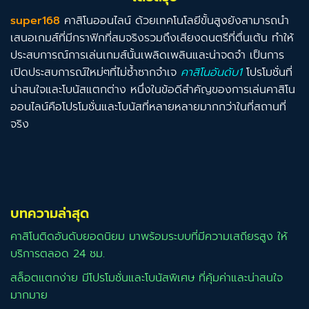
super168
คาสิโนออนไลน์ ด้วยเทคโนโลยีขั้นสูงยังสามารถนำ
เสนอเกมส์ที่มีกราฟิกที่สมจริงรวมถึงเสียงดนตรีที่ตื่นเต้น ทำให้
ประสบการณ์การเล่นเกมส์นั้นเพลิดเพลินและน่าจดจำ เป็นการ
เปิดประสบการณ์ใหม่ๆที่ไม่ซ้ำซากจำเจ
คาสิโนอันดับ1
โปรโมชั่นที่
น่าสนใจและโบนัสแตกต่าง หนึ่งในข้อดีสำคัญของการเล่นคาสิโน
ออนไลน์คือโปรโมชั่นและโบนัสที่หลายหลายมากกว่าในที่สถานที่
จริง
บทความล่าสุด
คาสิโนติดอันดับยอดนิยม มาพร้อมระบบที่มีความเสถียรสูง ให้
บริการตลอด 24 ชม.
สล็อตแตกง่าย มีโปรโมชั่นและโบนัสพิเศษ ที่คุ้มค่าและน่าสนใจ
มากมาย