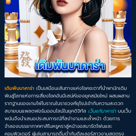
เดิมพันบาคาร่า
เป็นเสมือนเส้นทางแห่งโชคชะตาที่นำพานักเดิม
พันสู่โลกแห่งการเสี่ยงโชคอันมีเสน่ห์ของยุคสมัยใหม่ ผสมผสาน
รากฐานของเกมไพ่โบราณในราชวงศ์ยุโรปเข้ากับความสะดวก
สบายบนแพลตฟอร์มออนไลน์ในยุคดิจิทัล
เว็บแท้บาคาร่า
บนเว็บ
พนันจึงนำเสนอประสบการณ์ที่สง่างามและล้ำหน้า ด้วยการ
จำลองบรรยากาศคาสิโนหรูหราสู่หน้าจอสมาร์ตโฟนและ
คอมพิวเตอร์ ผู้เล่นสามารถดื่มด่ำกับดีลเลอร์สาวงามสดตรง