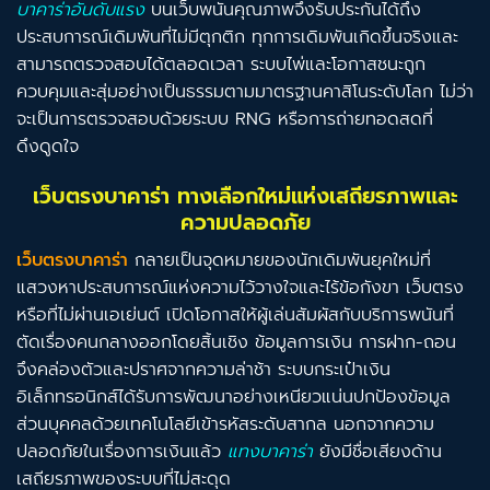
บาคาร่าอันดับแรง
บนเว็บพนันคุณภาพจึงรับประกันได้ถึง
ประสบการณ์เดิมพันที่ไม่มีตุกติก ทุกการเดิมพันเกิดขึ้นจริงและ
สามารถตรวจสอบได้ตลอดเวลา ระบบไพ่และโอกาสชนะถูก
ควบคุมและสุ่มอย่างเป็นธรรมตามมาตรฐานคาสิโนระดับโลก ไม่ว่า
จะเป็นการตรวจสอบด้วยระบบ RNG หรือการถ่ายทอดสดที่
ดึงดูดใจ
เว็บตรงบาคาร่า ทางเลือกใหม่แห่งเสถียรภาพและ
ความปลอดภัย
เว็บตรงบาคาร่า
กลายเป็นจุดหมายของนักเดิมพันยุคใหม่ที่
แสวงหาประสบการณ์แห่งความไว้วางใจและไร้ข้อกังขา เว็บตรง
หรือที่ไม่ผ่านเอเย่นต์ เปิดโอกาสให้ผู้เล่นสัมผัสกับบริการพนันที่
ตัดเรื่องคนกลางออกโดยสิ้นเชิง ข้อมูลการเงิน การฝาก-ถอน
จึงคล่องตัวและปราศจากความล่าช้า ระบบกระเป๋าเงิน
อิเล็กทรอนิกส์ได้รับการพัฒนาอย่างเหนียวแน่นปกป้องข้อมูล
ส่วนบุคคลด้วยเทคโนโลยีเข้ารหัสระดับสากล นอกจากความ
ปลอดภัยในเรื่องการเงินแล้ว
แทงบาคาร่า
ยังมีชื่อเสียงด้าน
เสถียรภาพของระบบที่ไม่สะดุด