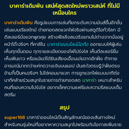
บาคาร่าเดิมพัน เสน่ห์สุดสดใหม่พราวเสน่ห์ ที่ไม่มี
เหมือนใคร
บาคาร่าเดิมพัน
คือรูปแบบการเล่นที่ยกระดับความมันส์ขึ้นอีกขั้น
เล่นแบบเรียลไทม์ ถ่ายทอดสดแจกไพ่จริงผ่านสตูดิโอทั่วโลก มี
ดีลเลอร์นั่งแจกพูดคุย สร้างฟีลลิ่งสมจริงแทบไม่ต่างจากนั่งอยู่
หน้าโต๊ะจริงๆ ที่คาสิโน
บาคาร่าออนไลน์มือถือ
ออกแบบให้ผู้เล่น
เห็นทุกขั้นตอน ทุกรายละเอียดของไพ่โปร่งใส เห็นดีลเลอร์ยิ้ม
เห็นฟันขาว หรือแม้แต่ได้ยินเสียงเอื้อนเอ่ยจากอีกฝั่ง ท้าทาย
อารมณ์มากกว่าแค่กดวางเงินบนแอป มันสะใจตรงรู้ว่าฝั่งตรง
ข้ามก็เป็นคนจริงๆ ไม่ใช่คอมมาแจก การถูกแจกไพ่แบบนาทีต่อ
นาทีคล้ายร่วมสนุกในรายการถ่ายทอดสด
บาคาร่า
เหมาะสำหรับ
คนที่ชอบความโปร่งใส อยากเช็คความแฟร์และความรีลแบบเต็ม
สตรีม
สรุป
super168
บาคาร่าออนไลน์เป็นสัญลักษณ์ของเส้นทางใหม่
สำหรับคนรุ่นใหม่ที่อยากหาความสนุกไปพร้อมกับโอกาสเพิ่มราย