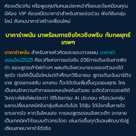
ห้องเดียวกัน หรือพูดคุยกับคนแปลกหน้าที่ชอบอะไรเหมือนคุณ
มีห้อง VIP ห้องสปีดบาคาร่าสำหรับสายเร่งด่วน ฟังก์ชันกลุ่ม
ไลน์ สังคมบาคาร่าสร้างเพื่อนใหม่
บาคาร่าพนัน มาพร้อมการชิงไหวชิงพริบ กับกลยุทธ์
เทพๆ
บาคาร่าพนัน
สำหรับสายหัวคิดและชอบวางแผน
บาคาร่า
ออนไลน์2025
คือเวทีแห่งการแข่งขัน มีวิธีการเดินเงินสารพัด
ท่า ลองสูตรเค้าไพ่ต่างๆ ผสมกับจังหวะมาแรงของตัวเองได้
สุดใจ ต่อให้เป็นมือใหม่แต่ถ้าศึกษาวิธีเอาชนะ สูตรเดินเงินมาร์ติง
เกล สูตรแทงสลับ แทงทบ ก็จะได้เงินเพิ่มขึ้นดุจจอมยุทธ ใคร
เป็นคนรักความท้าทายและหลงใหลในตัวเลข จะติดใจการจดสถิติ
วิเคราะห์ผังไพ่แต่ละตา ใช้โปรแกรม AI ประกอบ หรือรวมกลุ่ม
แลกเปลี่ยนเทคนิคในกลุ่มลับระดับโปร ได้ลุ้น ได้นั่งกลั้นหายใจ
แทบขาดใจ หากวันไหนเฮง การลงสูตรตอนจังหวะดีๆ จะกลาย
เป็นเทคนิคกำไรแบบก้าวกระโดด เล่นเก่งขึ้นทุกวันจนพัฒนาไปสู่
เซียนสายบาคาร่าได้จริง