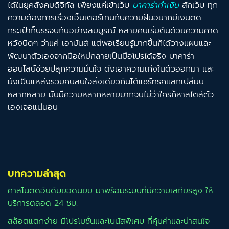
ได้ในยุคสังคมดิจิทัล เพียงแค่เข้าเว็บ
บาคาร่าทำเงิน
สักเว็บ ทุก
ความต้องการเรื่องเอ็นเตอร์เทนกับความฝันอยากมีเงินติด
กระเป๋าก็บรรจบกันอย่างสมบูรณ์ หลายคนเริ่มต้นด้วยความคาด
หวังนิดๆ ว่าแค่ เอามันส์ แต่พอเรียนรู้มากขึ้นก็ได้วางแผนและ
พัฒนาตัวเองจากมือใหม่กลายเป็นมือโปรได้จริง บาคาร่า
ออนไลน์ช่วยปลุกความมั่นใจ ดึงเอาความเก่งในตัวออกมา และ
ยังเป็นแหล่งรวมคนสนใจสิ่งเดียวกันได้แชร์ทริคแลกเปลี่ยน
หลากหลาย มันมีความหลากหลายมากจนไม่ว่าใครก็หาสไตล์ตัว
เองเจอแน่นอน
บทความล่าสุด
คาสิโนติดอันดับยอดนิยม มาพร้อมระบบที่มีความเสถียรสูง ให้
บริการตลอด 24 ชม.
สล็อตแตกง่าย มีโปรโมชั่นและโบนัสพิเศษ ที่คุ้มค่าและน่าสนใจ