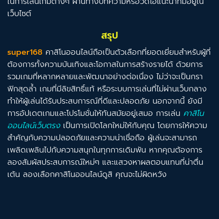
ในการเล่นเกมต่างๆ ผ่านทางบทความหรือวิดีโอแนะนำที่มีอยู่ใน
เว็บไซต์
สรุป
super168
คาสิโนออนไลน์ถือเป็นตัวเลือกที่ยอดเยี่ยมสำหรับผู้ที่
ต้องการทั้งความบันเทิงและโอกาสในการสร้างรายได้ ด้วยการ
รวมเกมที่หลากหลายและพัฒนาอย่างต่อเนื่อง ไม่ว่าจะเป็นกรา
ฟิกสุดล้ำ เกมที่มีลิขสิทธิ์แท้ หรือระบบการเล่นที่ไม่ผ่านเว็บกลาง
ทำให้ผู้เล่นได้รับประสบการณ์ที่ดีและปลอดภัย นอกจากนี้ ยังมี
การอัปเดตเกมและโปรโมชั่นให้ทันสมัยอยู่เสมอ การเล่น
คาสิโน
ออนไลน์เว็บตรง
เป็นการเปิดโลกใหม่ให้กับคุณ โดยการให้ความ
สำคัญกับความปลอดภัยและความน่าเชื่อถือ ผู้เล่นจะสามารถ
เพลิดเพลินไปกับความสนุกในทุกการเดิมพัน หากคุณต้องการ
ลองสัมผัสประสบการณ์ใหม่ๆ และแสวงหาผลตอบแทนที่น่าตื่น
เต้น ลองเลือกคาสิโนออนไลน์ดูสิ คุณจะไม่ผิดหวัง