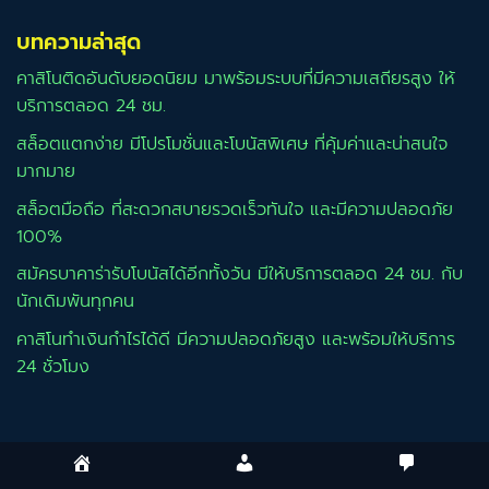
บทความล่าสุด
คาสิโนติดอันดับยอดนิยม มาพร้อมระบบที่มีความเสถียรสูง ให้
บริการตลอด 24 ชม.
สล็อตแตกง่าย มีโปรโมชั่นและโบนัสพิเศษ ที่คุ้มค่าและน่าสนใจ
มากมาย
สล็อตมือถือ ที่สะดวกสบายรวดเร็วทันใจ และมีความปลอดภัย
100%
สมัครบาคาร่ารับโบนัสได้อีกทั้งวัน มีให้บริการตลอด 24 ชม. กับ
นักเดิมพันทุกคน
คาสิโนทำเงินกำไรได้ดี มีความปลอดภัยสูง และพร้อมให้บริการ
24 ชั่วโมง