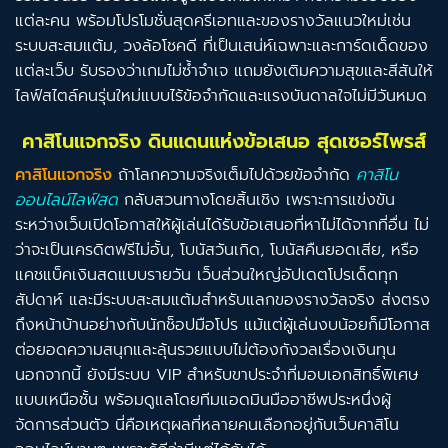
แต่ละคน พร้อมโปรโมชั่นสุดครีเอทและของรางวัลแนวใหม่เช่น
ระบบสะสมแต้ม, วงล้อโชคดี ที่เป็นเสน่ห์เฉพาะและการ์ดเด็ดของ
แต่ละเว็บ รับรองว่าเกมไม่ซ้ำจำเจ แถมยังเติมความสุขและสีสันให้
ไลฟ์สไตล์คนรุ่นใหม่แบบไร้ข้อจำกัดและแรงบันดาลใจไม่มีวันหมด
คาสิโนแจกจริง ดินแดนแห่งข้อเสนอ สุดเซอร์ไพรส์
คาสิโนแจกจริง
ถ้าโลกความจริงเต็มไปด้วยข้อจำกัด
คาสิโน
ออนไลน์ไลฟ์สด
กลับสวนทางโดยสิ้นเชิง เพราะการแข่งขัน
ระหว่างเว็บเปิดโอกาสให้ผู้เล่นได้รับข้อเสนอที่หาไม่ได้จากที่อื่น ไม่
ว่าจะเป็นเครดิตฟรีไม่อั้น, โบนัสวันเกิด, โบนัสคืนยอดเสีย, หรือ
แคชแบ็คเงินสดแบบรายวัน เว็บส่วนใหญ่อัปเดตโปรเด็ดทุก
สัปดาห์ และมีระบบสะสมแต้มสำหรับแลกของรางวัลจริง ส่งตรง
ถึงหน้าบ้านอย่างกับนักช็อปมือโปร แม้แต่ผู้เล่นงบน้อยก็มีโอกาส
ต่อยอดความสนุกและลุ้นรวยแบบไม่ต้องกังวลเรื่องเงินทุน
นอกจากนี้ ยังมีระบบ VIP สำหรับขาประจำที่มอบเอกสิทธิ์พิเศษ
แบบเหนือชั้น พร้อมดูแลโดยทีมแอดมินมืออาชีพประหนึ่งผู้
จัดการส่วนตัว นี่คือเหตุผลที่หลายคนเลือกอยู่กับเว็บคาสิโน