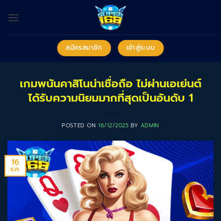
ข้าม
ไป
ยัง
เนื้อหา
สมัครสมาชิก
เข้าสู่ระบบ
เกมพนันคาสิโนน่าเชื่อถือ ไม่ผ่านเอเย่นต์
ได้รับความนิยมมากที่สุดเป็นอันดับ 1
POSTED ON
16/12/2025
BY
ADMIN
16
ธ.ค.