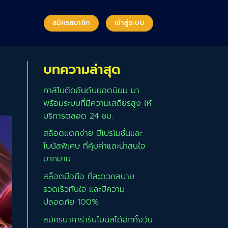
สมัครสมาชิก
เข้าสู่ระบบ
บทความล่าสุด
คาสิโนติดอันดับยอดนิยม มา
พร้อมระบบที่มีความเสถียรสูง ให้
บริการตลอด 24 ชม.
สล็อตแตกง่าย มีโปรโมชั่นและ
โบนัสพิเศษ ที่คุ้มค่าและน่าสนใจ
มากมาย
สล็อตมือถือ ที่สะดวกสบาย
รวดเร็วทันใจ และมีความ
ปลอดภัย 100%
สมัครบาคาร่ารับโบนัสได้อีกทั้งวัน