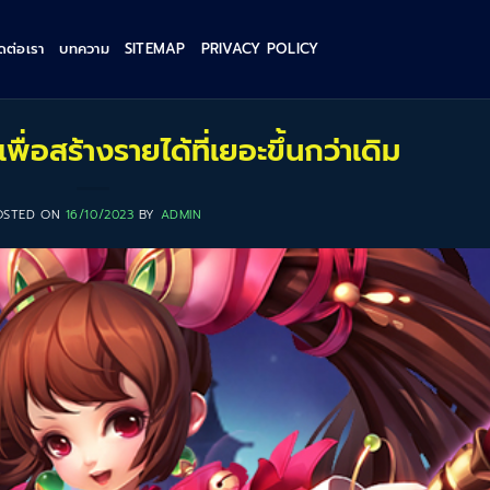
ดต่อเรา
บทความ
SITEMAP
PRIVACY POLICY
ื่อสร้างรายได้ที่เยอะขึ้นกว่าเดิม
OSTED ON
16/10/2023
BY
ADMIN