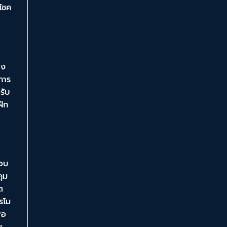
นโชค
าง
การ
รับ
ฝึก
ชอบ
คุม
ต
รโม
่อ