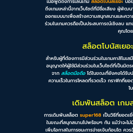
เมื่อพูดถึงการเล่นเกม
สล็อตโบนัสเยอะ
บ่อยก
ถึงเกมเหล่านี้จากเว็บไซต์ที่มีชื่อเสียง ผู้พั
ออกแบบมาเพื่อสร้างความสนุกสนานและความสนุ
ร่วมในเกมควรถือเป็นประสบการณ์เชิงลบ แทน
คุณโดย
สล็อตโบนัสเยอ
สำหรับผู้ที่ต้องการมีส่วนร่วมในเกมคาสิโนเ
อนุญาตให้ผู้ใช้มีส่วนร่วมในเว็บไซต์ที่เป็
จาก
สล็อตมือถือ
ได้ในขณะที่ยังคงได้รับป
ความเร็วในการโหลดที่รวดเร็ว กราฟิกที่ยอดเ
โบ
เดิมพันสล็อต เกม
การเดิมพันสล็อต
super168
เป็นวิธีที่ยอดเ
ในขณะที่สนุกสนานไปพร้อมๆ กัน แม้ว่าจะไม่มี
เพิ่มโอกาสในการชนะการจ่ายเงินก้อนโต ควรจ