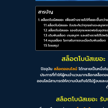
สารบัญ
สล็อตโบนัสเยอะ เพื่อสร้างรายได้ที่เยอะขึ้นกว่าเ
สล็อตโบนัสเยอะ รับประกันว่าทุกอย่างจะสนุกห
สล็อตโบนัสเยอะ รองรับทุกแพลตฟอร์มอุปกร
เดิมพันสล็อต เกมสนุกๆ และสร้างรายได้ไปพร้
หมุนสล็อต โอกาสในการชนะเมื่อเดิมพันสล็อต
โดยสรุป
สล็อตโบนัสเยอะ เพ
ปัจจุบัน
สล็อตออนไลน์
ได้กลายเป็นหนึ่งใ
ประการที่ทำให้ผู้คนจำนวนมากเลือกสล็อตออ
ออนไลน์สามารถให้ความบันเทิงได้ไม่รู้จบและ
ด
สล็อตโบนัสเยอะ รั