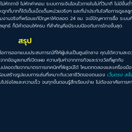
ม่หักภาษี ไม่หักค่าคอม ระบบการเงินโอนไวภายในไม่กี่วินาที ไม่มีขั้นต่
ะถูกกี่บาทก็ได้เต็มเม็ดเต็มหน่วยจริงๆ และที่น่าประทับใจคือการดูแลลู
ีมงานจริงที่พร้อมแก้ปัญหาให้ตลอด 24 ชม. จะมีปัญหาการซื้อ ระบบค
ุทธ์ ก็มีคำตอบให้ครบ ที่สำคัญคือมีระบบป้องกันการโกงขั้นสุด
สรุป
ือการออกแบบประสบการณ์ที่ให้ผู้เล่นเป็นศูนย์กลาง คุณได้ความสะ
ากข้อมูลเกมที่เปิดเผย ความคุ้มค่าจากภารกิจและรางวัลที่ผูกกับ
ามปลอดภัยจากมาตรการเทคนิคที่พิสูจน์ได้ โหมดทดลองและเครื่องมือ
ร้อมสร้างรูปแบบการเล่นที่เหมาะกับเวลาชีวิตของตนเอง
เว็บตรง สล็
มโปร่งใสและความเร็ว จนทุกขั้นตอนรู้สึกเรียบง่าย ไม่ต้องอาศัยการค