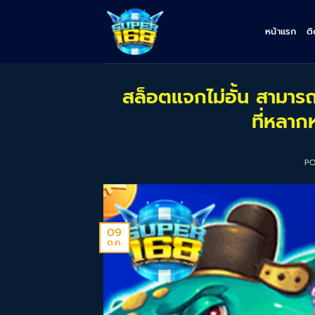
ข้าม
ไป
หน้าแรก
ติ
ยัง
เนื้อหา
สล็อตแจกไม่อั้น สามา
ที่หลาก
P
09
ต.ค.