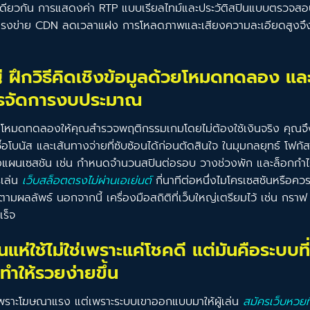
เดียวกัน การแสดงค่า RTP แบบเรียลไทม์และประวัติสปินแบบตรวจส
ใส โครงข่าย CDN ลดเวลาแฝง การโหลดภาพและเสียงความละเอียดสูงจึ
่ ฝึกวิธีคิดเชิงข้อมูลด้วยโหมดทดลอง แล
รจัดการงบประมาณ
ดโหมดทดลองให้คุณสำรวจพฤติกรรมเกมโดยไม่ต้องใช้เงินจริง คุณจึ
้อโบนัส และเส้นทางจ่ายที่ซับซ้อนได้ก่อนตัดสินใจ ในมุมกลยุทธ์ โฟกัสท
งแผนเซสชัน เช่น กำหนดจำนวนสปินต่อรอบ วางช่วงพัก และล็อกกำไ
รเล่น
เว็บสล็อตตรงไม่ผ่านเอเย่นต์
กี่นาทีต่อหนึ่งไมโครเซสชันหรือควร
มผลลัพธ์ นอกจากนี้ เครื่องมือสถิติที่เว็บใหญ่เตรียมไว้ เช่น กราฟ
เร็จ
ห่ใช้ไม่ใช่เพราะแค่โชคดี แต่มันคือระบบที่
ทำให้รวยง่ายขึ้น
เพราะโฆษณาแรง แต่เพราะระบบเขาออกแบบมาให้ผู้เล่น
สมัครเว็บหวยที