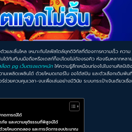
งตัวและลื่นไหล เหมาะกับไลฟ์สไตล์ยุคดิจิทัลที่ต้องการความเร็ว ความ
้นได้ทันทีบนมือถือหรือเดสก์ท็อปโดยไม่ต้องรอคิว ห้องธีมหลากหลา
สล็อต pg เว็บตรงแตกหนัก
ให้ความรู้สึกเหมือนท่องไปในงานศิลป์เชิ
มความเพลิดเพลินได้ ด้วยโหมดเทอร์โบ ออโต้สปิน และตัวเลือกเดิมพันที
์ช่วยควบคุมเวลา-งบเพื่อเล่นอย่างมีวินัย ระบบกระเป๋าเงินเดียวเชื่
คาดการณ์ได้
ัย และความยุติธรรมที่พิสูจน์ได้
้อมูลด้วยโหมดทดลอง และการจัดการงบประมาณ