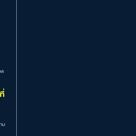
ล
วล
ี่
วาม