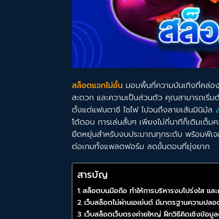
สล็อตแจกไม่อั้น
มอบพื้นที่ความบันเทิงที่คล่อ
สะดวก และความเป็นส่วนตัว คุณสามารถเริ่มต
ตั้งแต่แฟนตาซี ไซไฟ ไปจนถึงลายเส้นมินิมัล
โต้ตอบ การเล่นสั้นๆ เพียงไม่กี่นาทีก็เติมเต็
ยืดหยุ่นสำหรับงบประมาณทุกระดับ พร้อมฟีเจอร
ต่อเกมทั้งแพลตฟอร์ม ลดขั้นตอนที่ยุ่งยาก
สารบัญ
สล็อตบนมือถือ ทำให้การบริหารงบโปร่งใส และ
เว็บสล็อตไม่ผ่านเอเย่นต์ มีมาตรฐานความปลอดภ
เว็บสล็อตเว็บตรงค่ายใหญ่ ฝึกวิธีคิดเชิงข