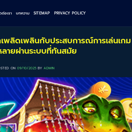
ดต่อเรา
บทความ
SITEMAP
PRIVACY POLICY
รถเพลิดเพลินกับประสบการณ์การเล่นเกม
หลายผ่านระบบที่ทันสมัย
OSTED ON
09/10/2025
BY
ADMIN