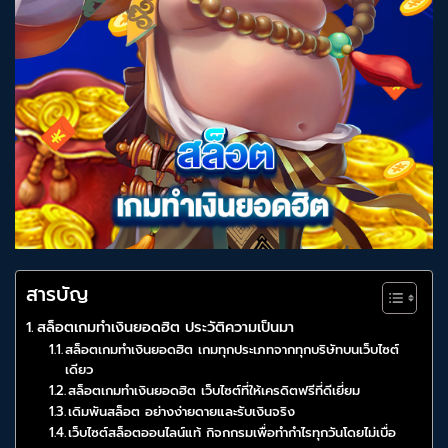
สารบัญ
สล็อตเกมทำเงินยอดฮิต ประวัติความเป็นมา
สล็อตเกมทำเงินยอดฮิต เกมทุกประเภทจากทุกบริษัทบนเว็บไซต์
เดียว
สล็อตเกมทำเงินยอดฮิต เว็บไซต์ที่ให้เครดิตฟรีที่ดีเยี่ยม
เดิมพันสล็อต อย่างง่ายดายและรับเงินจริง
เว็บไซต์สล็อตออนไลน์แท้ กิจกกรมเพื่อทำกำไรทุกวันโดยไม่เบื่อ