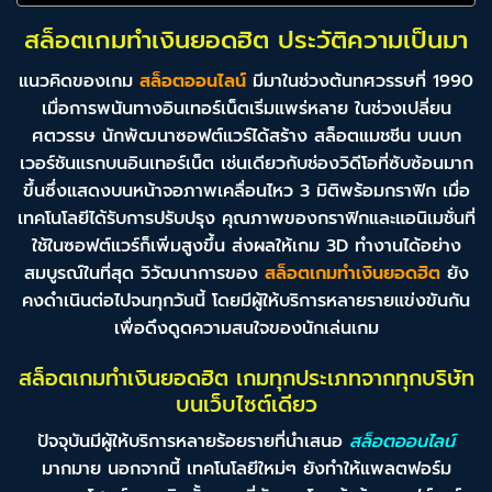
สล็อตเกมทำเงินยอดฮิต ประวัติความเป็นมา
แนวคิดของเกม
สล็อตออนไลน์
มีมาในช่วงต้นทศวรรษที่ 1990
เมื่อการพนันทางอินเทอร์เน็ตเริ่มแพร่หลาย ในช่วงเปลี่ยน
ศตวรรษ นักพัฒนาซอฟต์แวร์ได้สร้าง สล็อตแมชชีน บนบก
เวอร์ชันแรกบนอินเทอร์เน็ต เช่นเดียวกับช่องวิดีโอที่ซับซ้อนมาก
ขึ้นซึ่งแสดงบนหน้าจอภาพเคลื่อนไหว 3 มิติพร้อมกราฟิก เมื่อ
เทคโนโลยีได้รับการปรับปรุง คุณภาพของกราฟิกและแอนิเมชั่นที่
ใช้ในซอฟต์แวร์ก็เพิ่มสูงขึ้น ส่งผลให้เกม 3D ทำงานได้อย่าง
สมบูรณ์ในที่สุด วิวัฒนาการของ
สล็อตเกมทำเงินยอดฮิต
ยัง
คงดำเนินต่อไปจนทุกวันนี้ โดยมีผู้ให้บริการหลายรายแข่งขันกัน
เพื่อดึงดูดความสนใจของนักเล่นเกม
สล็อตเกมทำเงินยอดฮิต เกมทุกประเภทจากทุกบริษัท
บนเว็บไซต์เดียว
ปัจจุบันมีผู้ให้บริการหลายร้อยรายที่นำเสนอ
สล็อตออนไลน์
มากมาย นอกจากนี้ เทคโนโลยีใหม่ๆ ยังทำให้แพลตฟอร์ม