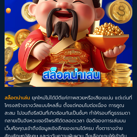
สล็อตน่าเล่น
ยุคใหม่ไม่ได้มีดีแค่ภาพสวยหรือเสียงแน่น แต่เด่นที่
โครงสร้างรางวัลแบบไหลลื่น ตั้งแต่คอมโบต่อเนื่อง การคูณ
สะสม ไปจนถึงรีสปินที่เกิดซ้อนกันเป็นชั้นๆ ทำให้รอบที่ดูธรรมดา
กลายเป็นจังหวะเซอร์ไพรส์ได้ตลอดเวลา ข้อดีของการเล่นบน
เว็บคือคุณเข้าถึงข้อมูลเชิงลึกของเกมได้ครบ ทั้งตารางจ่าย
สัญลักษณ์พิเศษ และระดับความผันผวน จึงเลือกเกมให้เข้ากับ