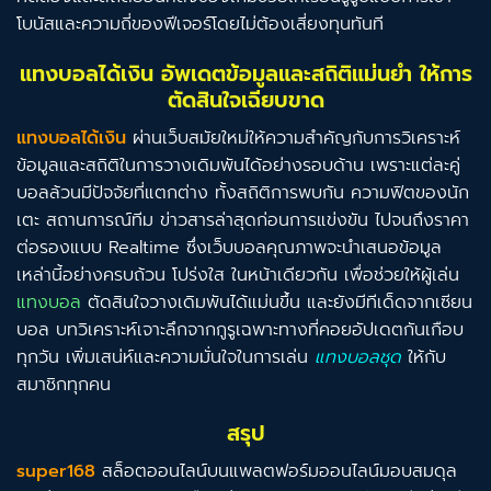
โบนัสและความถี่ของฟีเจอร์โดยไม่ต้องเสี่ยงทุนทันที
แทงบอลได้เงิน อัพเดตข้อมูลและสถิติแม่นยำ ให้การ
ตัดสินใจเฉียบขาด
แทงบอลได้เงิน
ผ่านเว็บสมัยใหม่ให้ความสำคัญกับการวิเคราะห์
ข้อมูลและสถิติในการวางเดิมพันได้อย่างรอบด้าน เพราะแต่ละคู่
บอลล้วนมีปัจจัยที่แตกต่าง ทั้งสถิติการพบกัน ความฟิตของนัก
เตะ สถานการณ์ทีม ข่าวสารล่าสุดก่อนการแข่งขัน ไปจนถึงราคา
ต่อรองแบบ Realtime ซึ่งเว็บบอลคุณภาพจะนำเสนอข้อมูล
เหล่านี้อย่างครบถ้วน โปร่งใส ในหน้าเดียวกัน เพื่อช่วยให้ผู้เล่น
แทงบอล
ตัดสินใจวางเดิมพันได้แม่นขึ้น และยังมีทีเด็ดจากเซียน
บอล บทวิเคราะห์เจาะลึกจากกูรูเฉพาะทางที่คอยอัปเดตกันเกือบ
ทุกวัน เพิ่มเสน่ห์และความมั่นใจในการเล่น
แทงบอลชุด
ให้กับ
สมาชิกทุกคน
สรุป
super168
สล็อตออนไลน์บนแพลตฟอร์มออนไลน์มอบสมดุล