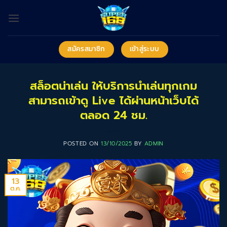
ข้าม
ไป
ยัง
เนื้อหา
สมัครสมาชิก
เข้าสู่ระบบ
สล็อตน่าเล่น ให้บริการนำเล่นทุกเกม
สามารถเข้าดู Live ได้ผ่านหน้าเว็บได้
ตลอด 24 ชม.
POSTED ON
13/10/2025
BY
ADMIN
13
ต.ค.