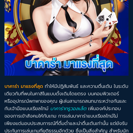
บาคาร่า มาแรงที่สุด
ทำให้มีปฏิสัมพันธ์ และความตื่นเต้น ในระดับ
เดียวกับที่พบในคาสิโนแบบดั้งเดิมโดยตรง บนคอมพิวเตอร์
หรืออุปกรณ์พกพาของคุณ ผู้เล่นสามารถสนทนาระหว่างกันและ
กับเจ้ามือแบบเรียลไทม์
บาคาร่าทรูวอลเล็ต
เพิ่มองค์ประกอบ
ของการเข้าสังคมให้กับเกม การเล่นบาคาร่าแบบเรียลไทม์ไม่
เพียงแต่มอบประสบการณ์ที่ดื่มด่ำและน่าตื่นเต้นเท่านั้น แต่ยังรับ
ประกันการเล่นเกมที่ยุติธรรมอีกด้วย ซึ่งเป็นสิ่งสำคัญ สำหรับนัก