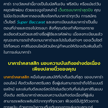
คาร่า รางวัลเหล่านี้อาจเป็นโบนัสคืนเงิน ฟรีสปิน หรือแม้แต่วัน
หยุดพักผ่อน ด้วยแรงจูงใจเหล่านี้
เว็บตรงบาคาร่าสุดปัง
คุณ
ไม่มีอะไรจะเสียหากลองเสี่ยงโชคกับบาคาร่าทุกวัน การสมัคร
เว็บไซต์
Super Baccarat
และลงทะเบียนเล่นบาคาร่าเป็นขั้น
ตอนที่ง่ายและตรงไปตรงมา สิ่งที่คุณต้องทำคือกรอกราย
ละเอียดส่วนตัวและสร้างชื่อผู้ใช้และรหัสผ่าน เมื่อลงทะเบียนแล้ว
คุณจะสามารถเข้าถึงเกมบาคาร่าและโปรโมชั่นต่างๆ ของเว็บไซต์
ได้ทั้งหมด คาสิโนออนไลน์ส่วนใหญ่กำหนดให้ต้องเดิมพันขั้นต่ำ
ในการเล่นบาคาร่า
บาคาร่าคลาสสิก มอบความบันเทิงอย่างต่อเนื่อง
เพียงปลายนิ้วของคุณ
บาคาร่าคลาสสิก
หนึ่งในคุณสมบัติที่น่าตื่นเต้นที่สุด ของบาคาร่า
ออนไลน์ คือตัวเลือกสตรีมสด ซึ่งผู้เล่นสามารถเข้าถึงโต๊ะแบบเรี
ยลไทม์ และเล่นกับดีลเลอร์สดได้เช่นเดียวกับที่เล่นในคาสิโนแบบ
ดั้งเดิม สตรีมบาคาร่าสดมอบความบันเทิงต่อเนื่องที่ผู้เล่น
สามารถเพลิดเพลินได้จากทุกที่ทุกเวลา ฟีเจอร์นี้ปฏิวัติวงการ
การพนัน ด้วยการนำความตื่นเต้นของการเล่นเกมสดมาสู่