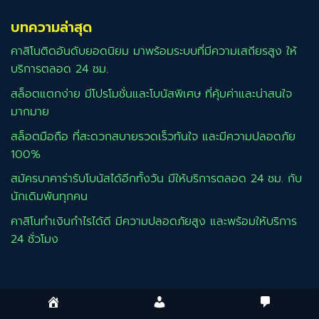
บทความล่าสุด
คาสิโนติดอันดับยอดนิยม มาพร้อมระบบที่มีความเสถียรสูง ให้
บริการตลอด 24 ชม.
สล็อตแตกง่าย มีโปรโมชั่นและโบนัสพิเศษ ที่คุ้มค่าและน่าสนใจ
มากมาย
สล็อตมือถือ ที่สะดวกสบายรวดเร็วทันใจ และมีความปลอดภัย
100%
สมัครบาคาร่ารับโบนัสได้อีกทั้งวัน มีให้บริการตลอด 24 ชม. กับ
นักเดิมพันทุกคน
คาสิโนทำเงินกำไรได้ดี มีความปลอดภัยสูง และพร้อมให้บริการ
24 ชั่วโมง