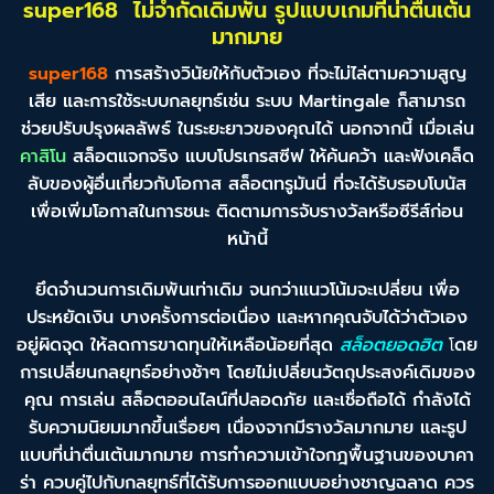
super168 ไม่จำกัดเดิมพัน รูปแบบเกมที่น่าตื่นเต้น
มากมาย
super168
การสร้างวินัยให้กับตัวเอง ที่จะไม่ไล่ตามความสูญ
เสีย และการใช้ระบบกลยุทธ์เช่น ระบบ Martingale ก็สามารถ
ช่วยปรับปรุงผลลัพธ์ ในระยะยาวของคุณได้ นอกจากนี้ เมื่อเล่น
คาสิโน
สล็อตแจกจริง แบบโปรเกรสซีฟ ให้ค้นคว้า และฟังเคล็ด
ลับของผู้อื่นเกี่ยวกับโอกาส
สล็อตทรูมันนี่
ที่จะได้รับรอบโบนัส
เพื่อเพิ่มโอกาสในการชนะ
ติดตามการจับรางวัลหรือซีรีส์ก่อน
หน้านี้
ยึดจำนวนการเดิมพันเท่าเดิม จนกว่าแนวโน้มจะเปลี่ยน เพื่อ
ประหยัดเงิน บางครั้งการต่อเนื่อง
และหากคุณจับได้ว่าตัวเอง
อยู่ผิดจุด ให้ลดการขาดทุนให้เหลือน้อยที่สุด
สล็อตยอดฮิต
โ
ดย
การเปลี่ยนกลยุทธ์อย่างช้าๆ โดยไม่เปลี่ยนวัตถุประสงค์เดิมของ
คุณ
การเล่น
สล็อตออนไลน์
ที่ปลอดภัย และเชื่อถือได้ กำลังได้
รับความนิยมมากขึ้นเรื่อยๆ เนื่องจากมีรางวัลมากมาย และรูป
แบบที่น่าตื่นเต้นมากมาย การทำความเข้าใจกฎพื้นฐานของบาคา
ร่า ควบคู่ไปกับกลยุทธ์ที่ได้รับการออกแบบอย่างชาญฉลาด ควร