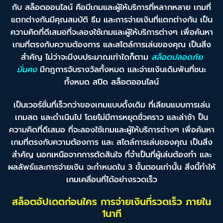
กับ สล็อตออนไลน์ คือมีเกมและผู้ให้บริการที่หลากหลาย เกมที่
แตกต่างกันมีคุณสมบัติ ธีม และการจ่ายเงินที่แตกต่างกัน เป็น
ความคิดที่ดีเสมอที่จะลองใช้เกมและผู้ให้บริการต่างๆ เพื่อค้นหา
เกมที่ตรงกับความต้องการ และสไตล์การเล่นของคุณ เป็นสิ่ง
สำคัญ
ไม่ว่าจะมีงบประมาณเท่าใดก็ตาม
สล็อตปลอดภัย
มั่นคง
มีกฎการจับรางวัลทั้งหมด และจ่ายเงินเดิมพันที่ชนะ
ทั้งหมด
สปีด
สล็อตออนไลน์
เป็นเวอร์ชั่นที่เร็วกว่าของเกมแบบดั้งเดิม ที่เลียนแบบการเล่น
เกมสด และดำเนินไป โดยไม่มีการหยุดชั่วคราว และล่าช้า ป็น
ความคิดที่ดีเสมอ ที่จะลองใช้เกมและผู้ให้บริการต่างๆ เพื่อค้นหา
เกมที่ตรงกับความต้องการ และ สไตล์การเล่นของคุณ เป็นสิ่ง
สำคัญ นอกเหนือจากการตัดสินใจ ที่จำเป็นที่ผู้เล่นต้องทำ และ
ผลลัพธ์และการจ่ายเงิน จะกำหนดใน 3 ขั้นตอนเท่านั้น สิ่งนี้ทำให้
เกมเคลื่อนที่ได้อย่างรวดเร็ว
สล็อตอัปเดตก่อนใคร
การจ่ายเงินที่รวดเร็ว ภายใน
1นาที