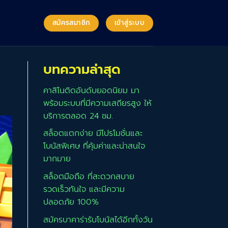
สมัครสมาชิก
เข้าสู่ระบบ
บทความล่าสุด
คาสิโนติดอันดับยอดนิยม มา
พร้อมระบบที่มีความเสถียรสูง ให้
บริการตลอด 24 ชม.
สล็อตแตกง่าย มีโปรโมชั่นและ
โบนัสพิเศษ ที่คุ้มค่าและน่าสนใจ
มากมาย
สล็อตมือถือ ที่สะดวกสบาย
รวดเร็วทันใจ และมีความ
ปลอดภัย 100%
สมัครบาคาร่ารับโบนัสได้อีกทั้งวัน