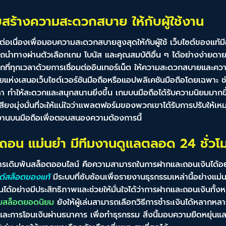
ร้างความสะดวกสบาย ให้กับผู้ใช้งาน
่อเนื่องเพื่อมอบความสะดวกสบายสูงสุดให้กับผู้ใช้ เว็บไซต์ของแท้มี
ามารถนำทางผ่านตัวเลือกเกม โบนัส และคุณสมบัติอื่น ๆ ได้อย่างง่ายดา
ด้ทุกที่ทุกเวลาด้วยการเชื่อมต่ออินเทอร์เน็ต ให้ความสะดวกสบายและคว
แห่งเสนอเว็บไซต์เวอร์ชันมือถือหรือแอปพลิเคชันมือถือโดยเฉพาะ ช
เวลา ทำให้สะดวกและสนุกสนานยิ่งขึ้น เกมบนมือถือได้รับความนิยมมากขึ
ื่อเสียงมุ่งมั่นที่จะให้แน่ใจว่าแพลตฟอร์มของพวกเขาได้รับการปรับให้เห
งานบนมือถือเพื่อตอบสนองความต้องการนี้
ถอน แม่นยำ มีทีมงานดูแลตลอด 24 ชั่วโ
การเดิมพันสล็อตออนไลน์ คือความสามารถในการฝากและถอนเงินได้อย
ซต์สล็อตของแท้
มีระบบที่ซับซ้อนเพื่อรายงานธุรกรรมเหล่านี้อย่างแม่
นได้อย่างมีประสิทธิภาพและช่วยให้มั่นใจได้ว่าการฝากและถอนเงินทั้ง
ายสล็อตยอดนิยม
ยังให้ผู้เล่นสามารถเลือกวิธีการชำระเงินได้หลากหล
์ และการโอนเงินผ่านธนาคาร เพื่อทำธุรกรรม สิ่งนี้มอบความยืดหยุ่นแล