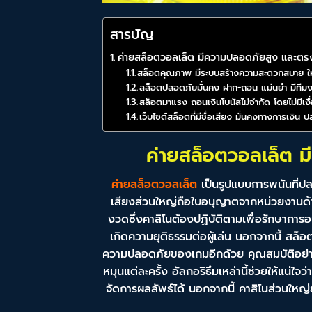
สารบัญ
ค่ายสล็อตวอลเล็ต มีความปลอดภัยสูง และต
สล็อตคุณภาพ มีระบบสร้างความสะดวกสบาย ให้ก
สล็อตปลอดภัยมั่นคง ฝาก-ถอน แม่นยำ มีทีม
สล็อตมาแรง ถอนเงินโบนัสไม่จำกัด โดยไม่มีเงื
เว็บไซต์สล็อตที่มีชื่อเสียง มั่นคงทางการเงิ
ค่ายสล็อตวอลเล็ต 
ค่ายสล็อตวอลเล็ต
เป็นรูปแบบการพนันที่ปล
เสียงส่วนใหญ่ถือใบอนุญาตจากหน่วยงานด้านก
งวดซึ่งคาสิโนต้องปฏิบัติตามเพื่อรักษาการอ
เกิดความยุติธรรมต่อผู้เล่น
นอกจากนี้ สล็อ
ความปลอดภัยของเกมอีกด้วย คุณสมบัติอย่างห
หมุนแต่ละครั้ง อัลกอริธึมเหล่านี้ช่วยให้แน่ใ
จัดการผลลัพธ์ได้ นอกจากนี้ คาสิโนส่วนใหญ่ย