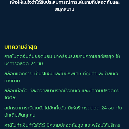
เพื่อให้แน่ใจว่าได้รับประสบการณ์การเล่นเกมที่ปลอดภัยและ
สนุกสนาน
บทความล่าสุด
คาสิโนติดอันดับยอดนิยม มาพร้อมระบบที่มีความเสถียรสูง ให้
บริการตลอด 24 ชม.
สล็อตแตกง่าย มีโปรโมชั่นและโบนัสพิเศษ ที่คุ้มค่าและน่าสนใจ
มากมาย
สล็อตมือถือ ที่สะดวกสบายรวดเร็วทันใจ และมีความปลอดภัย
100%
สมัครบาคาร่ารับโบนัสได้อีกทั้งวัน มีให้บริการตลอด 24 ชม. กับ
นักเดิมพันทุกคน
คาสิโนทำเงินกำไรได้ดี มีความปลอดภัยสูง และพร้อมให้บริการ