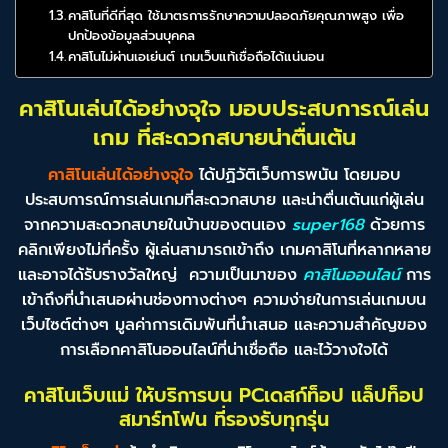
คาสิโนที่ดีที่สุด ใช้มาตรการรักษาความปลอดภัยคุณภาพสูง เพื่อ
ปกป้องข้อมูลส่วนบุคคล
คาสิโนไม่ผ่านเอเย่นต์ เกมเว็บแท้เชื่อถือได้แน่นอน
คาสิโนเล่นได้อย่างจุใจ มอบประสบการณ์เล่น
เกม ที่สะดวกสบายน่าตื่นเต้น
คาสิโนเล่นได้อย่างจุใจ
ได้ปฏิวัติเว็บการพนัน โดยมอบ
ประสบการณ์การเล่นเกมที่สะดวกสบาย และน่าตื่นเต้นแก่ผู้เล่น
จากความสะดวกสบายในบ้านของตนเอง
super168
ด้วยการ
คลิกเพียงไม่กี่ครั้ง ผู้เล่นสามารถเข้าถึง เกมคาสิโนที่หลากหลาย
และอาจได้รับรางวัลใหญ่ ความเป็นมาของ
คาสิโนออนไลน์
การ
เข้าถึงที่นำเสนอผ่านช่องทางต่างๆ ความง่ายในการเล่นเกมบน
เว็บไซต์ต่างๆ มูลค่าการเดิมพันที่นำเสนอ และความสำคัญของ
การเลือกคาสิโนออนไลน์ที่น่าเชื่อถือ และไว้วางใจได้
คาสิโนเว็บแม่ ให้บริการบน PCเดสก์ท็อป แล็ปท็อป
สมาร์ทโฟน ที่รองรับทุกรุ่น