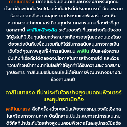
คาสิโนค่ายดัง
มีคาสิโนออนไลน์นำเสนอบางสิ่งสำหรับทุกคน
ตั้งแต่นักพนันมือใหม่ไปจนถึงมือโปรที่มีประสบการณ์ มีเกมหลาย
ร้อยรายการที่ครอบคลุมหลายประเภทและฟีเจอร์ต่างๆ ซึ่ง
หมายความว่าเกมเมอร์เกือบทุกประเภทจะพบเกมที่ลงตัวที่สุด
นอกจากนี้
คาสิโนฟรีเครดิต
ระดับของหุ้นที่แตกต่างกันยังช่วย
ให้ผู้เล่นที่มีเงินทุนน้อยกว่าสามารถถือครองหุ้นของตนเองโดย
ต้องแข่งขันกับเพื่อนร่วมทีมที่ได้รับการสนับสนุนทางการเงิน
เว็บไซต์คุณภาพสูงที่ให้การสนับสนุน
คาสิโน
เป็นแหล่งความ
บันเทิงที่เชื่อถือได้ตลอดจนโอกาสในการสร้างรายได้ และด้วย
ความก้าวหน้าทางเทคโนโลยีทำให้ลูกค้าได้รับความสะดวกสบาย
ทุกประการ คาสิโนแมชชีนออนไลน์ได้เห็นการพัฒนาบางอย่างใน
ช่วงสามสิบปี
คาสิโนมาแรง ที่น่าประทับใจอย่างสูงบนคอมพิวเตอร์
และอุปกรณ์มือถือ
คาสิโนมาแรง
สิ่งที่ครั้งหนึ่งเคยเป็นเพียงการหมุนวงล้อเชิงกล
ในเครื่องทางกายภาพ บัดนี้กลายเป็นประสบการณ์การเล่นเกม
ดิจิทัลที่น่าประทับใจอย่างสูงบนคอมพิวเตอร์และอุปกรณ์มือถือ